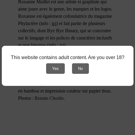
Roxanne Maillet est une artiste et graphiste qui 
aime jouer avec le genre, les marques et les logos. 
Roxanne est également cofondatrice du magazine 
Phylactère (info : 
ici
) et fait partie de plusieurs 
collectifs, dont Bye Bye Binary, qui se concentre 
sur le langage et les polices de caractères inclusifs 
et non binaires (info : 
ici
).
Instagram de Roxanne Maillet : 
ici
.
This website contains adult content. Are you over 18?
Édition limitée à 200 exemplaires. Première 
Yes
No
édition. © Cardinal Collection Editions & Gorge 
Bataille & Roxanne Maillet - 2025
Caractéristiques : éventail de 23 cm avec armature 
en bambou et impression couleur sur papier tissu.
Photos : 
Renato Chorão.