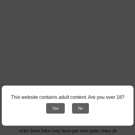
De 13 de fevereiro a 14 de março (2026)
This website contains adult content. Are you over 18?
Yes
No
20 Years of KINk! - 20 Anos de KINK !
Sobre Paco y Manolo:
«Eles tiram fotos com luzes por toda parte, fotos de