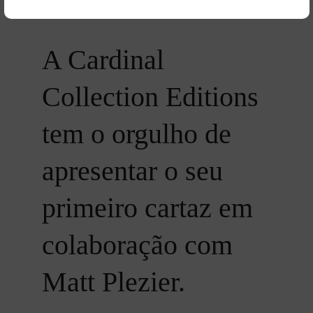
A Cardinal 
Collection Editions 
tem o orgulho de 
apresentar o seu 
primeiro cartaz em 
colaboração com 
Matt Plezier.